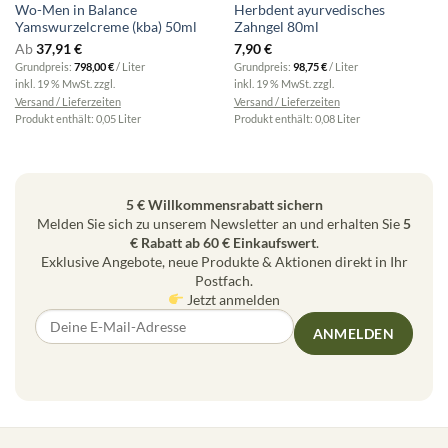
Wo-Men in Balance
Herbdent ayurvedisches
Yamswurzelcreme (kba) 50ml
Zahngel 80ml
Ab
37,91
€
7,90
€
Grundpreis:
798,00
€
/
Liter
Grundpreis:
98,75
€
/
Liter
inkl. 19 % MwSt.
zzgl.
inkl. 19 % MwSt.
zzgl.
Versand / Lieferzeiten
Versand / Lieferzeiten
Produkt enthält: 0,05
Liter
Produkt enthält: 0,08
Liter
5 € Willkommensrabatt sichern
Melden Sie sich zu unserem Newsletter an und erhalten Sie
5
€ Rabatt ab 60 € Einkaufswert
.
Exklusive Angebote, neue Produkte & Aktionen direkt in Ihr
Postfach.
Jetzt anmelden
ANMELDEN