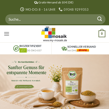
Zum
Gratis-Versand ab 10 € (DE)
Inhalt
MO-DO: 8 - 16 UHR
09348 9299353
springen
Suchen
nach:
0
BIOZERTIFIZIERT
SCHNELLER VERSAND
DE-ÖKO-037
mit DHL