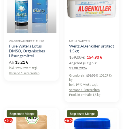
WASSERAUFBEREITUNG
MEIN GARTEN
Pure Waters Lotus
Weitz Algenkiller protect
DMSO, Organisches
1,5kg
Lösungsmittel
Ursprünglicher
Aktueller
159,00
€
154,90
€
Ab
15,21
€
Preis
Preis
Angebot gültig bis:
inkl. 19 % MwSt.
zzgl.
31.08.2026
war:
ist:
Versand / Lieferzeiten
159,00 €
154,90 €.
Grundpreis:
106,00
€
103,27
€
/
kg
inkl. 19 % MwSt.
zzgl.
Versand / Lieferzeiten
Produkt enthält: 1,5
kg
−5 %
−6 %