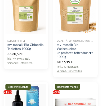
LEBENSMITTEL
QUALITÄTSPRODUKTE VON MY-MOSAIK
my-mosaik Bio Chlorella
my-mosaik Bio
Tabletten 1000g
Weizenkeime –
ungeröstet, fettreduziert
Ab
30,59
€
1000g
inkl. 7 % MwSt.
zzgl.
Ab
16,19
€
Versand / Lieferzeiten
inkl. 7 % MwSt.
zzgl.
Versand / Lieferzeiten
−15 %
−3 %