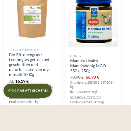
TEE & BITTERSTOFFE
Bio Zitronengras /
HONIG
Lemongras getrocknet,
Manuka Health
geschnitten und
Manukahonig MGO
naturbelassen von my-
550+, 250g
mosaik 1000g
Ursprünglicher
Aktueller
70,90
€
66,90
€
Ab
16,19
€
Grundpreis:
Preis
283,60
€
Preis
267,60
€
/
Grundpreis:
18,99
€
17,99
€
/
kg
kg
war:
ist:
5 € RABATT SICHERN
inkl. 19 % MwSt.
zzgl.
inkl. 7 % MwSt.
zzgl.
70,90 €
66,90 €.
Versand / Lieferzeiten
Versand / Lieferzeiten
Produkt enthält: 1
kg
Produkt enthält: 0,25
kg
−5 %
−8 %