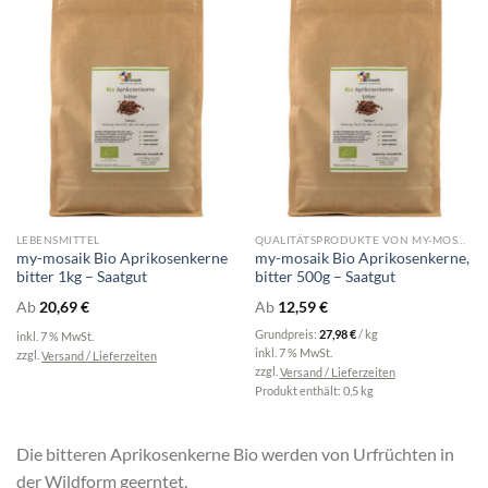
LEBENSMITTEL
QUALITÄTSPRODUKTE VON MY-MOSAIK
my-mosaik Bio Aprikosenkerne
my-mosaik Bio Aprikosenkerne,
bitter 1kg – Saatgut
bitter 500g – Saatgut
Ab
20,69
€
Ab
12,59
€
Grundpreis:
27,98
€
/
kg
inkl. 7 % MwSt.
inkl. 7 % MwSt.
zzgl.
Versand / Lieferzeiten
zzgl.
Versand / Lieferzeiten
Produkt enthält: 0,5
kg
Die bitteren Aprikosenkerne Bio werden von Urfrüchten in
der Wildform geerntet.