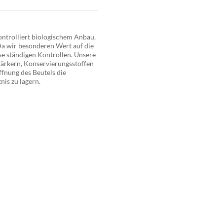
ntrolliert biologischem Anbau,
a wir besonderen Wert auf die
se ständigen Kontrollen.
Unsere
ärkern, Konservierungsstoffen
fnung des Beutels die
is zu lagern.