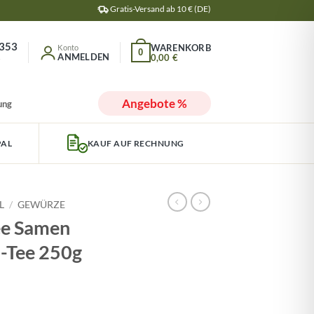
Gratis-Versand ab 10 € (DE)
353
0
ANMELDEN
0,00
€
r
Angebote %
ung
PAL
KAUF AUF RECHNUNG
L
/
GEWÜRZE
ee Samen
-Tee 250g