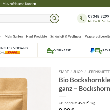
 1 Mio. zufriedene Kunden
09348 9299
Mo-Do: 8 - 16 Uh
Mein Garten
Hanf Produkte
Schönheit & Wellness
Wasseraufbereit
HNELLER VERSAND
VORKASSE
PAY
 DHL
START
/
SHOP
/
LEBENSMITTE
Bio Bockshornkl
ganz – Bockshorn
Grundpreis:
35,60
€
/
kg
€