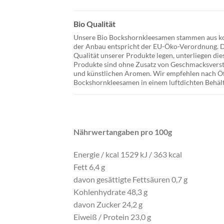
Bio Qualität
Unsere Bio Bockshornkleesamen stammen aus ko
der Anbau entspricht der EU-Öko-Verordnung. D
Qualität unserer Produkte legen, unterliegen die
Produkte sind ohne Zusatz von Geschmacksverst
und künstlichen Aromen
. Wir empfehlen nach Öf
Bockshornkleesamen in einem luftdichten Behältn
Nährwertangaben pro 100g
Energie / kcal 1529 kJ / 363 kcal
Fett 6,4 g
davon gesättigte Fettsäuren 0,7 g
Kohlenhydrate 48,3 g
davon Zucker 24,2 g
Eiweiß / Protein 23,0 g