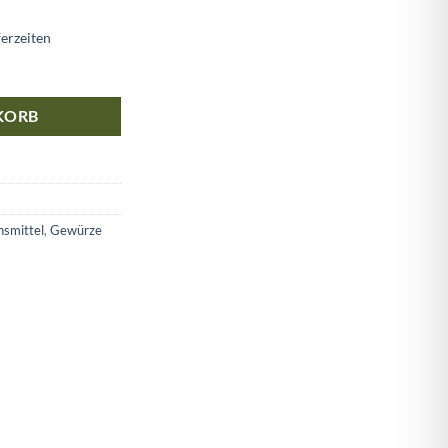
ferzeiten
 Bockshorn-Tee 250g Menge
KORB
nsmittel
,
Gewürze