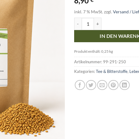
8,90
inkl. 7 % MwSt.
zzgl.
Versand / Lie
Bio Bockshornklee Samen ganz -
IN DEN WAREN
Produkt enthält: 0,25
kg
Artikelnummer:
99-291-250
Kategorien:
Tee & Bitterstoffe
,
Lebe