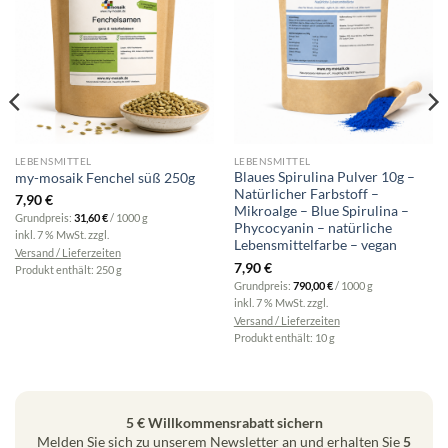
LEBENSMITTEL
LEBENSMITTEL
Blaues Spirulina Pulver 10g –
my-mosaik Fenchel süß 250g
Natürlicher Farbstoff –
7,90
€
Mikroalge – Blue Spirulina –
Grundpreis:
31,60
€
/
1000
g
Phycocyanin – natürliche
inkl. 7 % MwSt.
zzgl.
Lebensmittelfarbe – vegan
Versand / Lieferzeiten
7,90
€
Produkt enthält: 250
g
Grundpreis:
790,00
€
/
1000
g
inkl. 7 % MwSt.
zzgl.
Versand / Lieferzeiten
Produkt enthält: 10
g
5 € Willkommensrabatt sichern
Melden Sie sich zu unserem Newsletter an und erhalten Sie
5