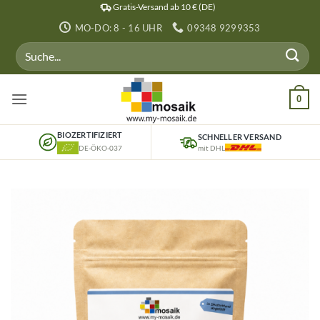
Zum
Gratis-Versand ab 10 € (DE)
Inhalt
MO-DO: 8 - 16 UHR
09348 9299353
springen
Suchen
nach:
0
BIOZERTIFIZIERT
SCHNELLER VERSAND
DE-ÖKO-037
mit DHL