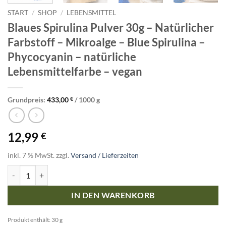
START
/
SHOP
/
LEBENSMITTEL
Blaues Spirulina Pulver 30g – Natürlicher
Farbstoff – Mikroalge – Blue Spirulina –
Phycocyanin – natürliche
Lebensmittelfarbe – vegan
Grundpreis:
433,00
€
/
1000
g
12,99
€
inkl. 7 % MwSt.
zzgl.
Versand / Lieferzeiten
Blaues Spirulina Pulver 30g - Natürlicher Farbstoff - Mikroalge - Blu
IN DEN WARENKORB
Produkt enthält: 30
g