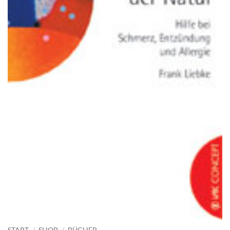
START
/
SHOP
/
BÜCHER