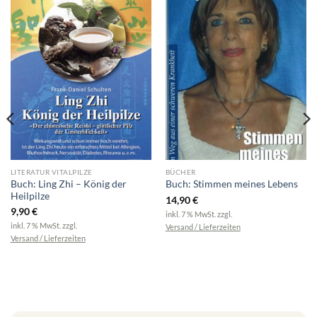
LITERATUR VITALPILZE
BÜCHER
Buch: Ling Zhi – König der
Buch: Stimmen meines Lebens
Heilpilze
14,90
€
9,90
€
inkl. 7 % MwSt.
zzgl.
inkl. 7 % MwSt.
zzgl.
Versand / Lieferzeiten
Versand / Lieferzeiten