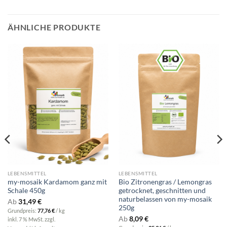
ÄHNLICHE PRODUKTE
LEBENSMITTEL
LEBENSMITTEL
my-mosaik Kardamom ganz mit
Bio Zitronengras / Lemongras
Schale 450g
getrocknet, geschnitten und
naturbelassen von my-mosaik
Ab
31,49
€
250g
Grundpreis:
77,76
€
/
kg
Ab
8,09
€
inkl. 7 % MwSt.
zzgl.