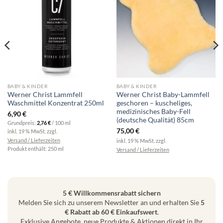
BABY & KINDER
BABY & KINDER
Werner Christ Lammfell
Werner Christ Baby-Lammfell
Waschmittel Konzentrat 250ml
geschoren – kuscheliges,
medizinisches Baby-Fell
6,90
€
(deutsche Qualität) 85cm
Grundpreis:
2,76
€
/
100
ml
75,00
€
inkl. 19 % MwSt.
zzgl.
Versand / Lieferzeiten
inkl. 19 % MwSt.
zzgl.
Produkt enthält: 250
ml
Versand / Lieferzeiten
5 € Willkommensrabatt sichern
Melden Sie sich zu unserem Newsletter an und erhalten Sie
5
€ Rabatt ab 60 € Einkaufswert
.
Exklusive Angebote, neue Produkte & Aktionen direkt in Ihr