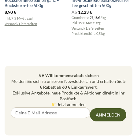
Bockshornklee Samen ganz –
my-mosaik Bio Süßholzwurzel
Bockshorn-Tee 500g
Tee geschnitten 500g
8,90
€
Ab
12,23
€
Grundpreis:
27,18
€
/
kg
inkl. 7 % MwSt.
zzgl.
inkl. 19 % MwSt.
zzgl.
Versand / Lieferzeiten
Versand / Lieferzeiten
Produkt enthält: 0,5
kg
5 € Willkommensrabatt sichern
Melden Sie sich zu unserem Newsletter an und erhalten Sie
5
€ Rabatt ab 60 € Einkaufswert
.
Exklusive Angebote, neue Produkte & Aktionen direkt in Ihr
Postfach.
Jetzt anmelden
ANMELDEN