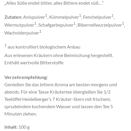
„Alles Süße endet bitter, alles Bittere endet süß…“
1
1
1
Zutaten:
Anispulver
, Kümmelpulver
, Fenchelpulver
,
1
1
1
Wermutpulver
, Schafgarbepulver
, Bibernellwurzelpulver
,
1
Wacholderpulver
1
aus kontrolliert biologischem Anbau
Aus erlesenen Kräutern ohne Beimischung hergestellt.
Enthält wertvolle Bitterstoffe
Verzehrempfehlung:
Genießen Sie das bittere Aroma am besten morgens und
abends. Für eine Tasse Kräutertee übergießen Sie 1/2
Teelöffel Heidelberger’s 7 Kräuter-Stern mit frischem,
sprudelndem kochendem Wasser und lassen den Tee 5
Minuten ziehen.
Inhalt:
100 g