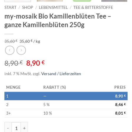
START
/
SHOP
/
LEBENSMITTEL
/
TEE & BITTERSTOFFE
my-mosaik Bio Kamillenblüten Tee –
ganze Kamillenblüten 250g
35,60
€
35,60
€
/
kg
8,90
8,90
€
€
inkl. 7 % MwSt.
zzgl.
Versand / Lieferzeiten
MENGE
RABATT (%)
PREIS
1
—
8,90
€
2
5 %
8,46
€
3+
10 %
8,01
€
my-mosaik Bio Kamillenblüten Tee - ganze Kamillenblüten 250g Men