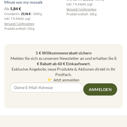
Minze von my-mosaik
inkl. 7 % MwSt.
zzgl.
Ab
5,84
€
Versand / Lieferzeiten
Grundpreis:
25,96
€
/
1000
g
Produkt enthält: 100
g
inkl. 7 % MwSt.
zzgl.
Versand / Lieferzeiten
Produkt enthält: 250
g
5 € Willkommensrabatt sichern
Melden Sie sich zu unserem Newsletter an und erhalten Sie
5
€ Rabatt ab 60 € Einkaufswert
.
Exklusive Angebote, neue Produkte & Aktionen direkt in Ihr
Postfach.
Jetzt anmelden
ANMELDEN