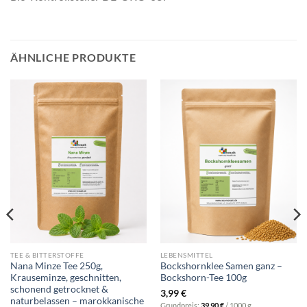
ÄHNLICHE PRODUKTE
TEE & BITTERSTOFFE
LEBENSMITTEL
Nana Minze Tee 250g,
Bockshornklee Samen ganz –
Krauseminze, geschnitten,
Bockshorn-Tee 100g
schonend getrocknet &
3,99
€
naturbelassen – marokkanische
Grundpreis:
39,90
€
/
1000
g