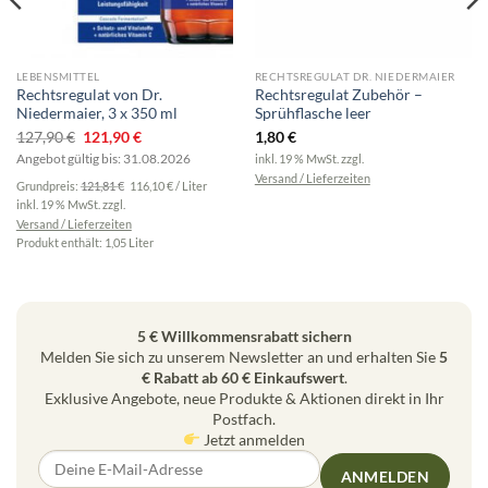
LEBENSMITTEL
RECHTSREGULAT DR. NIEDERMAIER
Rechtsregulat von Dr.
Rechtsregulat Zubehör –
Niedermaier, 3 x 350 ml
Sprühflasche leer
Ursprünglicher
Aktueller
127,90
€
121,90
€
1,80
€
Preis
Preis
Angebot gültig bis: 31.08.2026
inkl. 19 % MwSt.
zzgl.
war:
ist:
Versand / Lieferzeiten
Grundpreis:
121,81
€
116,10
€
/
Liter
127,90 €
121,90 €.
inkl. 19 % MwSt.
zzgl.
Versand / Lieferzeiten
Produkt enthält: 1,05
Liter
5 € Willkommensrabatt sichern
Melden Sie sich zu unserem Newsletter an und erhalten Sie
5
€ Rabatt ab 60 € Einkaufswert
.
Exklusive Angebote, neue Produkte & Aktionen direkt in Ihr
Postfach.
Jetzt anmelden
ANMELDEN