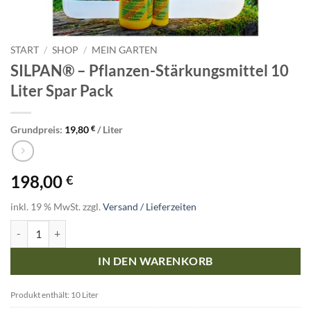
START
/
SHOP
/
MEIN GARTEN
SILPAN® – Pflanzen-Stärkungsmittel 10
Liter Spar Pack
Grundpreis:
19,80
€
/
Liter
198,00
€
inkl. 19 % MwSt.
zzgl.
Versand / Lieferzeiten
SILPAN® - Pflanzen-Stärkungsmittel 10 Liter Spar Pack Menge
IN DEN WARENKORB
Produkt enthält: 10
Liter