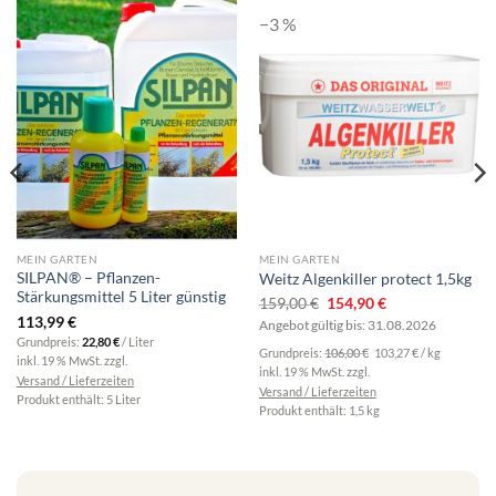
−3 %
MEIN GARTEN
MEIN GARTEN
SILPAN® – Pflanzen-
Weitz Algenkiller protect 1,5kg
Stärkungsmittel 5 Liter günstig
Ursprünglicher
Aktueller
159,00
€
154,90
€
113,99
€
Preis
Preis
Angebot gültig bis: 31.08.2026
Grundpreis:
22,80
€
/
Liter
war:
ist:
Grundpreis:
106,00
€
103,27
€
/
kg
inkl. 19 % MwSt.
zzgl.
159,00 €
154,90 €.
inkl. 19 % MwSt.
zzgl.
Versand / Lieferzeiten
Versand / Lieferzeiten
Produkt enthält: 5
Liter
Produkt enthält: 1,5
kg