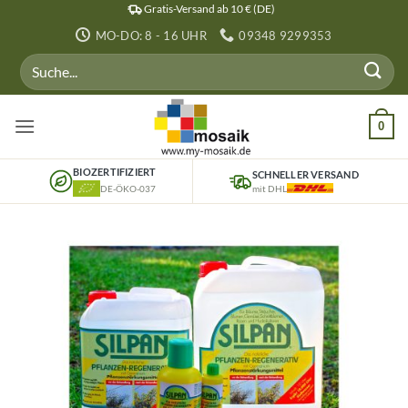
Zum
Gratis-Versand ab 10 € (DE)
Inhalt
MO-DO: 8 - 16 UHR
09348 9299353
springen
Suchen
nach:
0
BIOZERTIFIZIERT
SCHNELLER VERSAND
DE-ÖKO-037
mit DHL