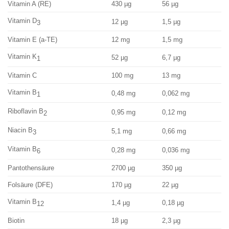
Vitamin A (RE)
430 µg
56 µg
Vitamin D
12 µg
1,5 µg
3
Vitamin E (a-TE)
12 mg
1,5 mg
Vitamin K
52 µg
6,7 µg
1
Vitamin C
100 mg
13 mg
Vitamin B
0,48 mg
0,062 mg
1
Riboflavin B
0,95 mg
0,12 mg
2
Niacin B
5,1 mg
0,66 mg
3
Vitamin B
0,28 mg
0,036 mg
6
Pantothensäure
2700 µg
350 µg
Folsäure (DFE)
170
µg
22
µg
Vitamin B
1,4 µg
0,18 µg
12
Biotin
18 µg
2,3 µg