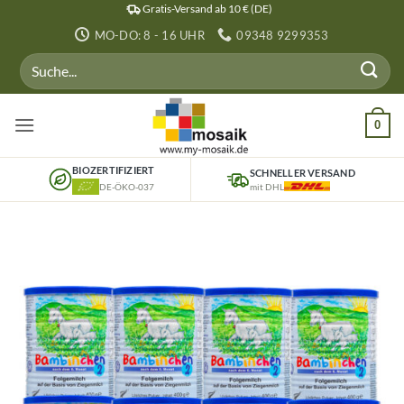
Zum
Gratis-Versand ab 10 € (DE)
Inhalt
MO-DO: 8 - 16 UHR
09348 9299353
springen
Suchen
nach:
0
BIOZERTIFIZIERT
SCHNELLER VERSAND
DE-ÖKO-037
mit DHL