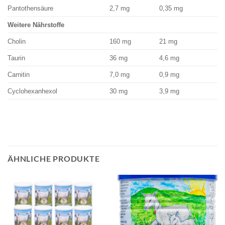
Pantothensäure
2,7 mg
0,35 mg
Weitere Nährstoffe
Cholin
160 mg
21 mg
Taurin
36 mg
4,6 mg
Carnitin
7,0 mg
0,9 mg
Cyclohexanhexol
30 mg
3,9 mg
ÄHNLICHE PRODUKTE