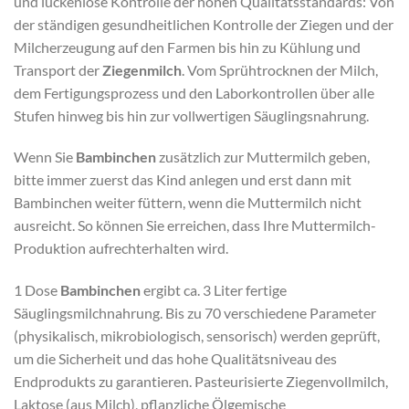
und lückenlose Kontrolle der hohen Qualitätsstandards: Von
der ständigen gesundheitlichen Kontrolle der Ziegen und der
Milcherzeugung auf den Farmen bis hin zu Kühlung und
Transport der
Ziegenmilch
. Vom Sprühtrocknen der Milch,
dem Fertigungsprozess und den Laborkontrollen über alle
Stufen hinweg bis hin zur vollwertigen Säuglingsnahrung.
Wenn Sie
Bambinchen
zusätzlich zur Muttermilch geben,
bitte immer zuerst das Kind anlegen und erst dann mit
Bambinchen weiter füttern, wenn die Muttermilch nicht
ausreicht. So können Sie erreichen, dass Ihre Muttermilch-
Produktion aufrechterhalten wird.
1 Dose
Bambinchen
ergibt ca. 3 Liter fertige
Säuglingsmilchnahrung. Bis zu 70 verschiedene Parameter
(physikalisch, mikrobiologisch, sensorisch) werden geprüft,
um die Sicherheit und das hohe Qualitätsniveau des
Endprodukts zu garantieren. Pasteurisierte Ziegenvollmilch,
Laktose (aus Milch), pflanzliche Ölgemische