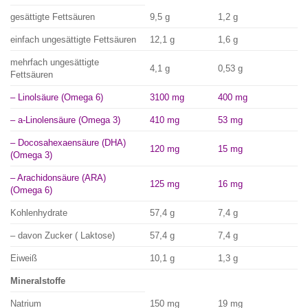
gesättigte Fettsäuren
9,5 g
1,2 g
einfach ungesättigte Fettsäuren
12,1 g
1,6 g
mehrfach ungesättigte
4,1 g
0,53 g
Fettsäuren
– Linolsäure (Omega 6)
3100 mg
400 mg
– a-Linolensäure (Omega 3)
410 mg
53 mg
– Docosahexaensäure (DHA)
120 mg
15 mg
(Omega 3)
– Arachidonsäure (ARA)
125 mg
16 mg
(Omega 6)
Kohlenhydrate
57,4 g
7,4 g
– davon Zucker ( Laktose)
57,4 g
7,4 g
Eiweiß
10,1 g
1,3 g
Mineralstoffe
Natrium
150 mg
19 mg