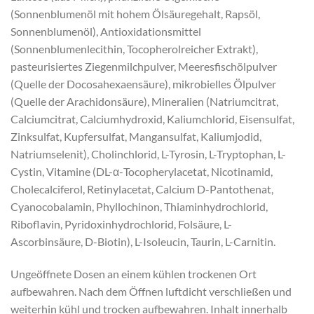
(Sonnenblumenöl mit hohem Ölsäuregehalt, Rapsöl,
Sonnenblumenöl), Antioxidationsmittel
(Sonnenblumenlecithin, Tocopherolreicher Extrakt),
pasteurisiertes Ziegenmilchpulver, Meeresfischölpulver
(Quelle der Docosahexaensäure), mikrobielles Ölpulver
(Quelle der Arachidonsäure), Mineralien (Natriumcitrat,
Calciumcitrat, Calciumhydroxid, Kaliumchlorid, Eisensulfat,
Zinksulfat, Kupfersulfat, Mangansulfat, Kaliumjodid,
Natriumselenit), Cholinchlorid, L-Tyrosin, L-Tryptophan, L-
Cystin, Vitamine (DL-α-Tocopherylacetat, Nicotinamid,
Cholecalciferol, Retinylacetat, Calcium D-Pantothenat,
Cyanocobalamin, Phyllochinon, Thiaminhydrochlorid,
Riboflavin, Pyridoxinhydrochlorid, Folsäure, L-
Ascorbinsäure, D-Biotin), L-Isoleucin, Taurin, L-Carnitin.
Ungeöffnete Dosen an einem kühlen trockenen Ort
aufbewahren. Nach dem Öffnen luftdicht verschließen und
weiterhin kühl und trocken aufbewahren. Inhalt innerhalb