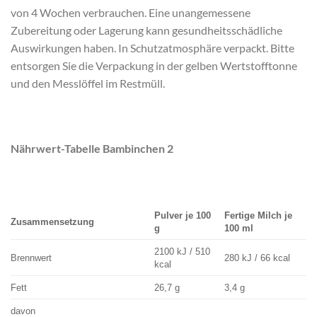
von 4 Wochen verbrauchen. Eine unangemessene
Zubereitung oder Lagerung kann gesundheitsschädliche
Auswirkungen haben. In Schutzatmosphäre verpackt. Bitte
entsorgen Sie die Verpackung in der gelben Wertstofftonne
und den Messlöffel im Restmüll.
Nährwert-Tabelle Bambinchen 2
Pulver je 100
Fertige Milch je
Zusammensetzung
g
100 ml
2100 kJ / 510
Brennwert
280 kJ / 66 kcal
kcal
Fett
26,7 g
3,4 g
davon