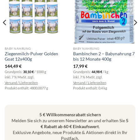
BABY NAHRUNG
BABY NAHRUNG
Ziegenmilch-Pulver Golden
Bambinchen 2 – Babynahrung 7
Goat 12x400g
bis 12 Monate 400g
144,49
€
17,99
€
Grundpreis:
30,10
€
/
1000
g
Grundpreis:
44,98
€
/
kg
inkl. 7 % MwSt.
zzgl.
inkl. 7 % MwSt.
zzgl.
Versand / Lieferzeiten
Versand / Lieferzeiten
Produkt enthält: 4800,0077
g
Produkt enthält: 0,4
kg
5 € Willkommensrabatt sichern
Melden Sie sich zu unserem Newsletter an und erhalten Sie
5
€ Rabatt ab 60 € Einkaufswert
.
Exklusive Angebote, neue Produkte & Aktionen direkt in Ihr
Postfach.