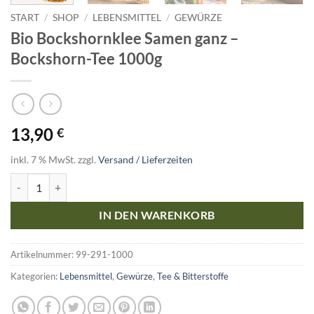
START
/
SHOP
/
LEBENSMITTEL
/
GEWÜRZE
Bio Bockshornklee Samen ganz –
Bockshorn-Tee 1000g
13,90
€
inkl. 7 % MwSt.
zzgl.
Versand / Lieferzeiten
Bio Bockshornklee Samen ganz - Bockshorn-Tee 1000g Menge
IN DEN WARENKORB
Artikelnummer:
99-291-1000
Kategorien:
Lebensmittel
,
Gewürze
,
Tee & Bitterstoffe