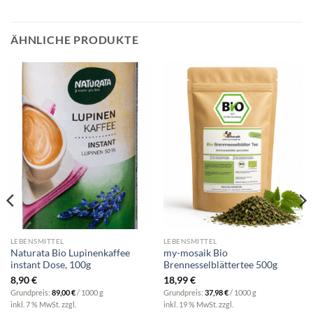
ÄHNLICHE PRODUKTE
LEBENSMITTEL
LEBENSMITTEL
Naturata Bio Lupinenkaffee
my-mosaik Bio
instant Dose, 100g
Brennesselblättertee 500g
8,90
€
18,99
€
Grundpreis:
89,00
€
/
1000
g
Grundpreis:
37,98
€
/
1000
g
inkl. 7 % MwSt.
zzgl.
inkl. 19 % MwSt.
zzgl.