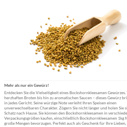
Mehr als nur ein Gewürz!
Entdecken Sie die Vielseitigkeit eines
Bockshornkleesamen Gewürzes
.
herzhaften Broten bis hin zu aromatischen Saucen – dieses Gewürz br
in jedes Gericht. Seine würzige Note verleiht Ihren Speisen einen
unverwechselbaren Charakter. Zögern Sie nicht länger und holen Sie s
Schatz nach Hause. Sie können den Bockshornkleesamen in verschied
Verpackungsgrößen kaufen, einschließlich
Bockshornkleesamen 1kg
f
große Mengen bevorzugen. Perfekt auch als Geschenk für Ihre Lieben, 