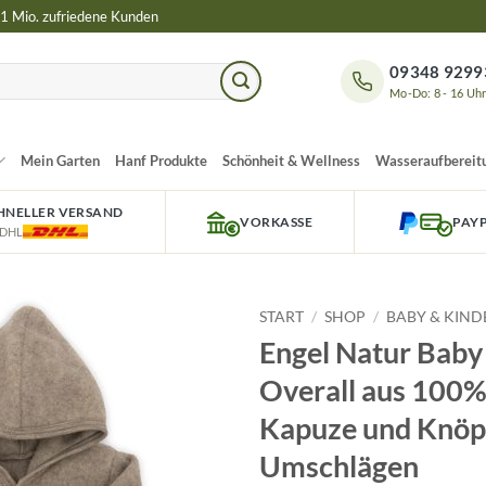
 1 Mio. zufriedene Kunden
09348 9299
Mo-Do: 8 - 16 Uh
Mein Garten
Hanf Produkte
Schönheit & Wellness
Wasseraufbereit
HNELLER VERSAND
VORKASSE
PAY
 DHL
START
/
SHOP
/
BABY & KIND
Engel Natur Baby
Overall aus 100%
Kapuze und Knöpf
Umschlägen