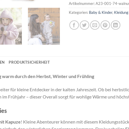
Artikelnummer:
A23-001-74-walnu
Kategorien:
Baby & Kinder
,
Kleidung
NEN
PRODUKTSICHERHEIT
g warm durch den Herbst, Winter und Frühling
eiter für kleine Entdecker in der kalten Jahreszeit. Ob bei herbst
ch im Frühjahr – dieser Overall sorgt für wohlige Wärme und höch
ies
mit Kapuze
! Kleine Abenteurer können mit diesem Kleidungsstück 
 einfach den winterlichen Spaziergang kommen. Der kuschelige
E