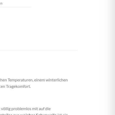
ss
lichen Temperaturen, einem winterlichen
sten Tragekomfort.
völlig problemlos mit auf die
inteiler aus weicher Schurwolle
ist ein