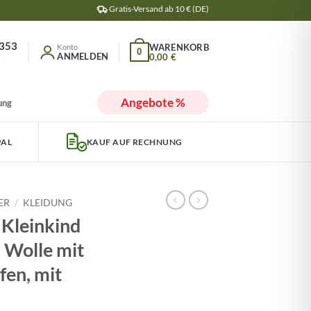
Gratis-Versand ab 10 € (DE)
353
0
ANMELDEN
0,00
€
r
Angebote %
ung
PAL
KAUF AUF RECHNUNG
ER
/
KLEIDUNG
 Kleinkind
 Wolle mit
en, mit