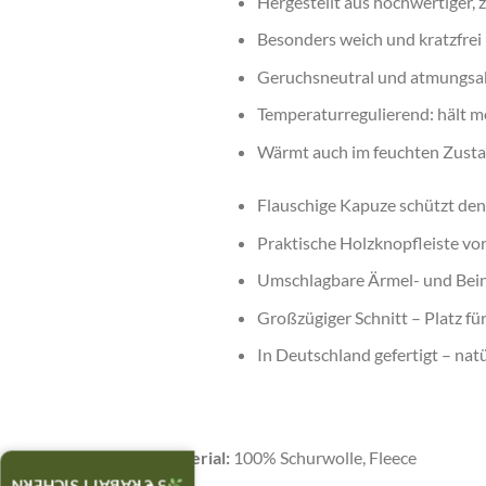
Hergestellt aus hochwertiger, 
Besonders weich und kratzfrei 
Geruchsneutral und atmungsak
Temperaturregulierend: hält m
Wärmt auch im feuchten Zustan
Flauschige Kapuze schützt den 
Praktische Holzknopfleiste vo
Umschlagbare Ärmel- und Bei
Großzügiger Schnitt – Platz fü
In Deutschland gefertigt – nat
Material:
100% Schurwolle, Fleece