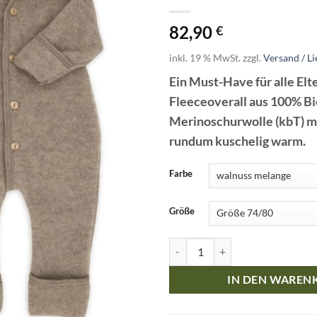
82,90
€
inkl. 19 % MwSt.
zzgl.
Versand / Li
Ein Must-Have für alle Elt
Fleeceoverall aus 100% Bi
Merinoschurwolle (kbT) m
rundum kuschelig warm.
Farbe
Größe
Engel Natur Baby Kleinkind Over
IN DEN WAREN