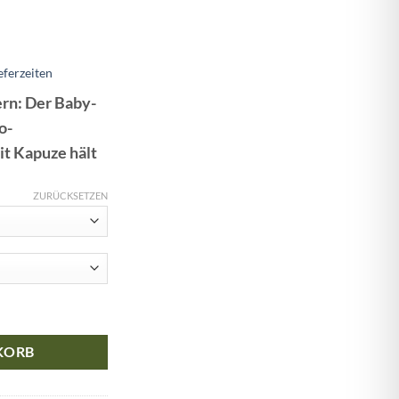
eferzeiten
ern: Der Baby-
o-
it Kapuze hält
ZURÜCKSETZEN
all aus 100% Wolle mit Kapuze und Knöpfen, mit Umschlägen Menge
KORB