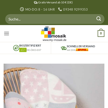
Zum
Gratis-Versand ab 10 € (DE)
Inhalt
MO-DO: 8 - 16 UHR
09348 9299353
springen
Suchen
nach:
0
BIOZERTIFIZIERT
SCHNELLER VERSAND
DE-ÖKO-037
mit DHL