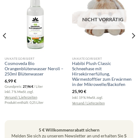
NICHT VORRÄTIG
UNKATEGORISIERT
UNKATEGORISIERT
Cosmoveda Bio
Habibi Plush Classic
Orangenblütenwasser Neroli –
Schneehase mit
250ml Blütenwasser
Hirsekörnerfüllung,
Wärmestofftier zum Erwärmen
6,99
€
in der Mikrowelle/Backofen
Grundpreis:
27,96
€
/
Liter
25,90
€
inkl. 7 % MwSt.
zzgl.
Versand / Lieferzeiten
inkl. 19 % MwSt.
zzgl.
Produkt enthält: 0,25
Liter
Versand / Lieferzeiten
5 € Willkommensrabatt sichern
Melden Sie sich zu unserem Newsletter an und erhalten Sie
5