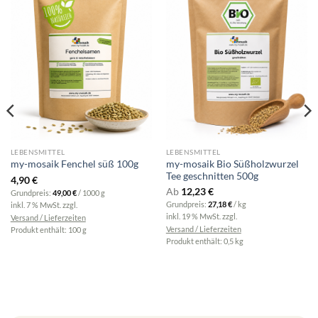
LEBENSMITTEL
LEBENSMITTEL
my-mosaik Bio Süßholzwurzel
my-mosaik Fenchel süß 100g
Tee geschnitten 500g
4,90
€
Ab
12,23
€
Grundpreis:
49,00
€
/
1000
g
Grundpreis:
27,18
€
/
kg
inkl. 7 % MwSt.
zzgl.
inkl. 19 % MwSt.
zzgl.
Versand / Lieferzeiten
Versand / Lieferzeiten
Produkt enthält: 100
g
Produkt enthält: 0,5
kg