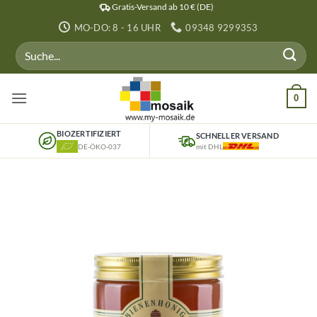
Zum
Gratis-Versand ab 10 € (DE)
Inhalt
MO-DO: 8 - 16 UHR
09348 9299353
springen
Suchen
nach:
0
BIOZERTIFIZIERT
SCHNELLER VERSAND
DE-ÖKO-037
mit DHL