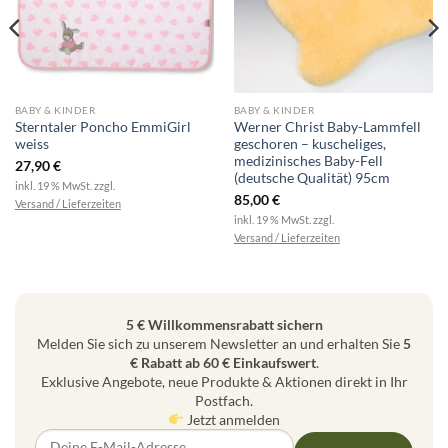
BABY & KINDER
BABY & KINDER
Sterntaler Poncho EmmiGirl
Werner Christ Baby-Lammfell
weiss
geschoren – kuscheliges,
medizinisches Baby-Fell
27,90
€
(deutsche Qualität) 95cm
inkl. 19 % MwSt.
zzgl.
85,00
€
Versand / Lieferzeiten
inkl. 19 % MwSt.
zzgl.
Versand / Lieferzeiten
5 € Willkommensrabatt sichern
Melden Sie sich zu unserem Newsletter an und erhalten Sie
5
€ Rabatt ab 60 € Einkaufswert
.
Exklusive Angebote, neue Produkte & Aktionen direkt in Ihr
Postfach.
Jetzt anmelden