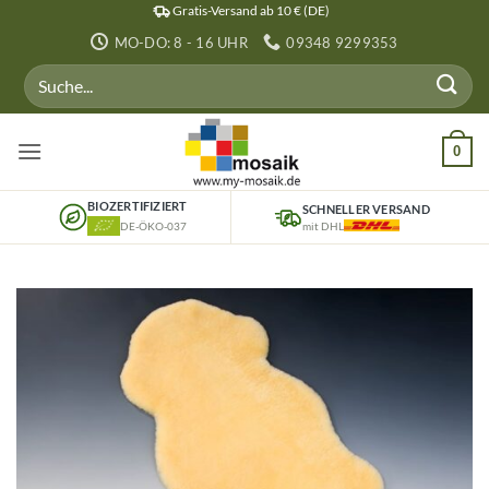
Zum
Gratis-Versand ab 10 € (DE)
Inhalt
MO-DO: 8 - 16 UHR
09348 9299353
springen
Suchen
nach:
0
BIOZERTIFIZIERT
SCHNELLER VERSAND
DE-ÖKO-037
mit DHL