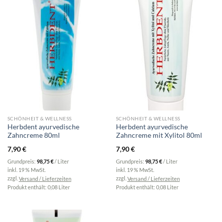
SCHÖNHEIT & WELLNESS
SCHÖNHEIT & WELLNESS
Herbdent ayurvedische
Herbdent ayurvedische
Zahncreme 80ml
Zahncreme mit Xylitol 80ml
7,90
€
7,90
€
Grundpreis:
98,75
€
/
Liter
Grundpreis:
98,75
€
/
Liter
inkl. 19 % MwSt.
inkl. 19 % MwSt.
zzgl.
Versand / Lieferzeiten
zzgl.
Versand / Lieferzeiten
Produkt enthält: 0,08
Liter
Produkt enthält: 0,08
Liter