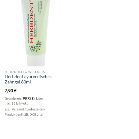
SCHÖNHEIT & WELLNESS
Herbdent ayurvedisches
Zahngel 80ml
7,90
€
Grundpreis:
98,75
€
/
Liter
inkl. 19 % MwSt.
zzgl.
Versand / Lieferzeiten
Produkt enthält: 0,08
Liter