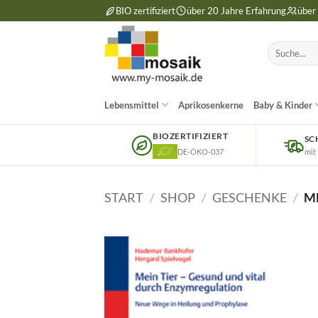
Zum
BIO zertifiziert
über 20 Jahre Erfahrung
über
Inhalt
springen
Suchen
nach:
Lebensmittel
Aprikosenkerne
Baby & Kinder
BIOZERTIFIZIERT
SC
DE-ÖKO-037
mit
START
/
SHOP
/
GESCHENKE
/
ME