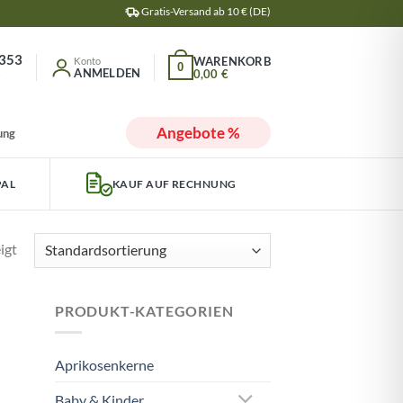
Gratis-Versand ab 10 € (DE)
353
0
ANMELDEN
0,00
€
r
Angebote %
ung
PAL
KAUF AUF RECHNUNG
igt
PRODUKT-KATEGORIEN
Aprikosenkerne
Baby & Kinder