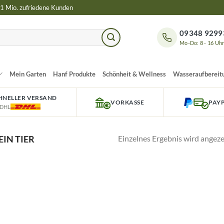
 1 Mio. zufriedene Kunden
09348 9299
Mo-Do: 8 - 16 Uh
Mein Garten
Hanf Produkte
Schönheit & Wellness
Wasseraufbereit
HNELLER VERSAND
VORKASSE
PAY
 DHL
Einzelnes Ergebnis wird angeze
IN TIER