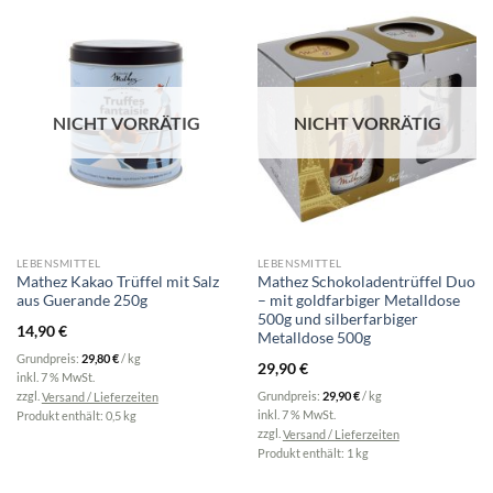
NICHT VORRÄTIG
NICHT VORRÄTIG
LEBENSMITTEL
LEBENSMITTEL
Mathez Kakao Trüffel mit Salz
Mathez Schokoladentrüffel Duo
aus Guerande 250g
– mit goldfarbiger Metalldose
500g und silberfarbiger
14,90
€
Metalldose 500g
Grundpreis:
29,80
€
/
kg
29,90
€
inkl. 7 % MwSt.
Grundpreis:
29,90
€
/
kg
zzgl.
Versand / Lieferzeiten
inkl. 7 % MwSt.
Produkt enthält: 0,5
kg
zzgl.
Versand / Lieferzeiten
Produkt enthält: 1
kg