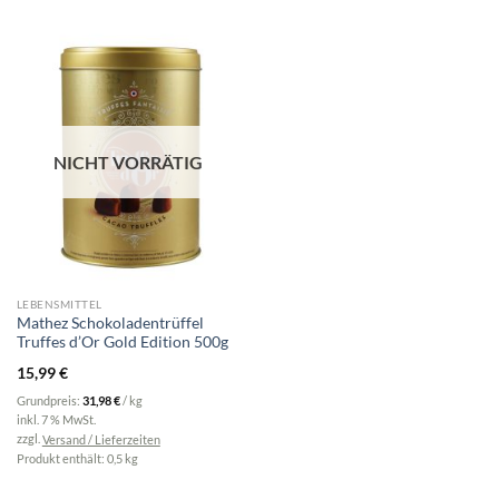
NICHT VORRÄTIG
LEBENSMITTEL
Mathez Schokoladentrüffel
Truffes d’Or Gold Edition 500g
15,99
€
Grundpreis:
31,98
€
/
kg
inkl. 7 % MwSt.
zzgl.
Versand / Lieferzeiten
Produkt enthält: 0,5
kg