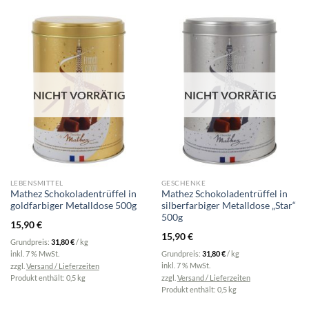
NICHT VORRÄTIG
NICHT VORRÄTIG
LEBENSMITTEL
GESCHENKE
Mathez Schokoladentrüffel in
Mathez Schokoladentrüffel in
goldfarbiger Metalldose 500g
silberfarbiger Metalldose „Star“
500g
15,90
€
15,90
€
Grundpreis:
31,80
€
/
kg
inkl. 7 % MwSt.
Grundpreis:
31,80
€
/
kg
inkl. 7 % MwSt.
zzgl.
Versand / Lieferzeiten
zzgl.
Versand / Lieferzeiten
Produkt enthält: 0,5
kg
Produkt enthält: 0,5
kg