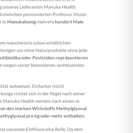
ig unseres Lieferanten Manuka Health
s inzwischen pensionierten Professor Molan
r in
Manukahonig
mehrere
hundert Male
dem mancherorts schon erhältlichen
Honigen um reine Naturprodukte ohne jede
ntibiotika oder Pestiziden repräsentieren
en wegen seiner besonderen, wohltuenden
ität aufweisen. Einfacher (nicht
nigs richtet sich in der Regel nach seiner
us Manuka Health werden nach einem in
n des starken Wirkstoffs Methylglyoxal
thyglyoxal pro kg oder mehr enthalten.
d saisonale Einflüsse eine Rolle. Da dem