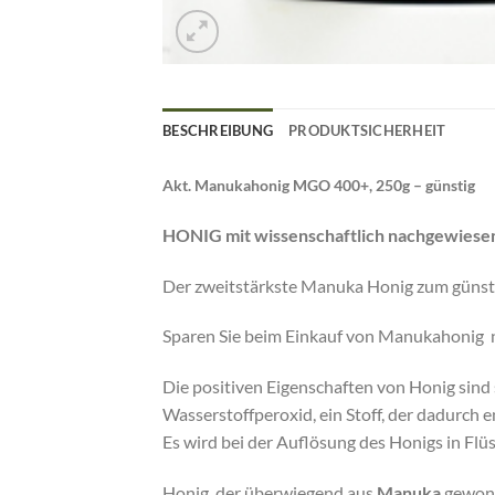
BESCHREIBUNG
PRODUKTSICHERHEIT
Akt. Manukahonig MGO 400+, 250g – günstig
HONIG mit wissenschaftlich nachgewiesen
Der zweitstärkste Manuka Honig zum günsti
Sparen Sie beim Einkauf von Manukahonig 
Die positiven Eigenschaften von Honig sind
Wasserstoffperoxid, ein Stoff, der dadurch 
Es wird bei der Auflösung des Honigs in Flüs
Honig, der überwiegend aus
Manuka
gewonne