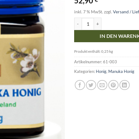
52,90
inkl. 7 % MwSt.
zzgl.
Versand / Lie
Akt. Manukahonig MGO 400+, 250
IN DEN WAREN
Produkt enthält: 0,25
kg
Artikelnummer:
61-003
Kategorien:
Honig
,
Manuka Honig