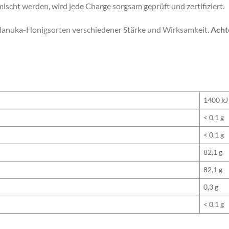
mischt werden, wird jede Charge sorgsam geprüft und zertifiziert.
Manuka-Honigsorten verschiedener Stärke und Wirksamkeit.
Achte
1400 kJ 
< 0,1 g
< 0,1 g
82,1 g
82,1 g
0,3 g
< 0,1 g