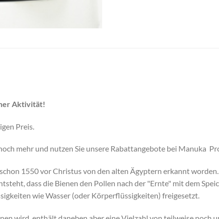
er Aktivität!
gen Preis.
noch mehr und nutzen Sie unsere Rabattangebote bei Manuka Pr
 schon 1550 vor Christus von den alten Ägyptern erkannt worden.
entsteht, dass die Bienen den Pollen nach der "Ernte" mit dem Sp
sigkeiten wie Wasser (oder Körperflüssigkeiten) freigesetzt.
n wird, enthält daneben aber eine Vielzahl von teilweise noch un