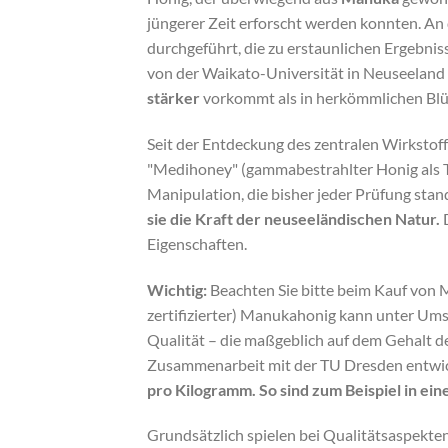
jüngerer Zeit erforscht werden konnten. A
durchgeführt, die zu erstaunlichen Ergebnis
von der Waikato-Universität in Neuseeland e
stärker
vorkommt als in herkömmlichen Bl
Seit der Entdeckung des zentralen Wirkstof
"Medihoney" (gammabestrahlter Honig als 
Manipulation, die bisher jeder Prüfung sta
sie die Kraft der neuseeländischen Natur.
D
Eigenschaften.
Wichtig:
Beachten Sie bitte beim Kauf von M
zertifizierter) Manukahonig kann unter Umst
Qualität – die maßgeblich auf dem Gehalt 
Zusammenarbeit mit der TU Dresden entwicke
pro Kilogramm. So sind zum Beispiel in 
Grundsätzlich spielen bei Qualitätsaspekten