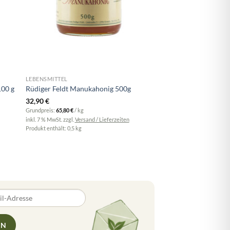
LEBENSMITTEL
100 g
Rüdiger Feldt Manukahonig 500g
32,90
€
Grundpreis:
65,80
€
/
kg
inkl. 7 % MwSt.
zzgl.
Versand / Lieferzeiten
Produkt enthält: 0,5
kg
EN