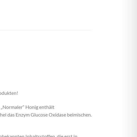
odukten!
 „Normaler“ Honig enthält
eichel das Enzym Glucose Oxidase beimischen.
bekannten Inhaltsstoffen, die erst in