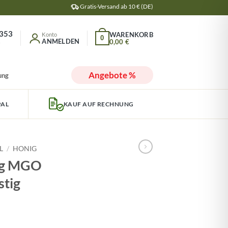
Gratis-Versand ab 10 € (DE)
353
0
ANMELDEN
0,00
€
r
Angebote %
ung
PAL
KAUF AUF RECHNUNG
L
/
HONIG
ig MGO
stig