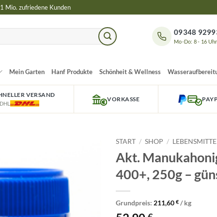
 1 Mio. zufriedene Kunden
09348 9299
Mo-Do: 8 - 16 Uh
Mein Garten
Hanf Produkte
Schönheit & Wellness
Wasseraufbereit
HNELLER VERSAND
VORKASSE
PAY
 DHL
START
/
SHOP
/
LEBENSMITTE
Akt. Manukahon
400+, 250g – gün
Grundpreis:
211,60
€
/
kg
€