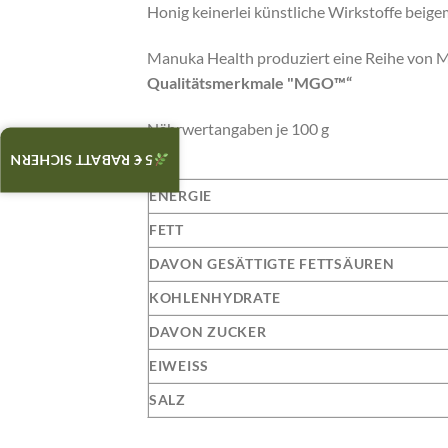
Honig keinerlei künstliche Wirkstoffe beige
Manuka Health produziert eine Reihe von 
Qualitätsmerkmale "MGO™“
Nährwertangaben je 100 g
5 € RABATT SICHERN
ENERGIE
FETT
DAVON GESÄTTIGTE FETTSÄUREN
KOHLENHYDRATE
DAVON ZUCKER
EIWEISS
SALZ