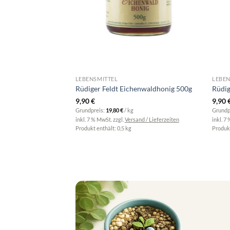
LEBENSMITTEL
LEBEN
 MGO 400+, 500g –
Rüdiger Feldt Eichenwaldhonig 500g
Rüdig
9,90
€
9,90
Grundpreis:
19,80
€
/
kg
Grundp
inkl. 7 % MwSt.
zzgl.
Versand / Lieferzeiten
inkl. 7
and / Lieferzeiten
Produkt enthält: 0,5
kg
Produkt