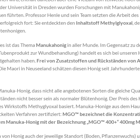
n der Universität in Dresden wurden Forschungen mit Manukahon
sen führten. Professor Henle und sein Team setzten die Arbeit de
rfolgreich fort: Sie entdeckten den
Inhaltstoff Methylglyoxal
, de
ütenhonigen.
fes ist das Thema
Manukahonig
in aller Munde. Im Gegensatz zu 
Tubenprodukt zur Wundbehandlung) handelt es sich bei unseren 
ndgehalten haben.
Frei von Zusatzstoffen und Rückständen von A
ie Maori in Neuseeland schätzen diesen Honig seit Jahrhundert
anuka-Honig, dass nicht alle angebotenen Sorten die gleiche Qual
änden nicht besser sein als normaler Blütenhonig. Der Preis des Ho
des Wirkstoffs Methyglyoxal basiert. Manuka-Honige aus dem Ha
lten Verfahren zertifiziert:
MGO™ bezeichnet die Konzentratio
einem Manuka-Honig mit der Bezeichnung „MGO™ 400+“ 400mg Me
 von Honig auch der jeweilige Standort (Boden, Pflanzenwuchs) un