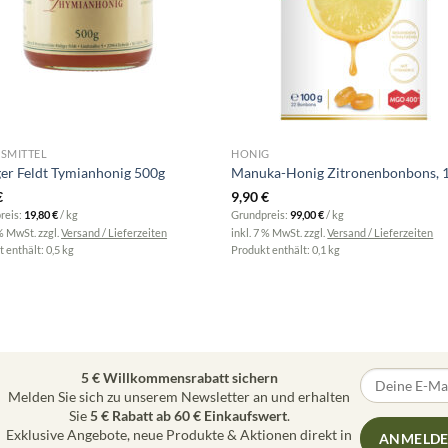
SMITTEL
HONIG
er Feldt Tymianhonig 500g
Manuka-Honig Zitronenbonbons, 
€
9,90
€
reis:
19,80
€
/
kg
Grundpreis:
99,00
€
/
kg
 % MwSt.
zzgl.
Versand / Lieferzeiten
inkl. 7 % MwSt.
zzgl.
Versand / Lieferzeiten
 enthält: 0,5
kg
Produkt enthält: 0,1
kg
5 € Willkommensrabatt sichern
Melden Sie sich zu unserem Newsletter an und erhalten
Sie
5 € Rabatt ab 60 € Einkaufswert
.
Exklusive Angebote, neue Produkte & Aktionen direkt in
ANMELD