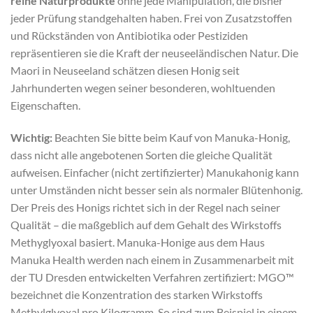
reine Naturprodukte
ohne jede Manipulation, die bisher
jeder Prüfung standgehalten haben. Frei von Zusatzstoffen
und Rückständen von Antibiotika oder Pestiziden
repräsentieren sie die Kraft der neuseeländischen Natur. Die
Maori in Neuseeland schätzen diesen Honig seit
Jahrhunderten wegen seiner besonderen, wohltuenden
Eigenschaften.
Wichtig:
Beachten Sie bitte beim Kauf von Manuka-Honig,
dass nicht alle angebotenen Sorten die gleiche Qualität
aufweisen. Einfacher (nicht zertifizierter) Manukahonig kann
unter Umständen nicht besser sein als normaler Blütenhonig.
Der Preis des Honigs richtet sich in der Regel nach seiner
Qualität – die maßgeblich auf dem Gehalt des Wirkstoffs
Methyglyoxal basiert. Manuka-Honige aus dem Haus
Manuka Health werden nach einem in Zusammenarbeit mit
der TU Dresden entwickelten Verfahren zertifiziert: MGO™
bezeichnet die Konzentration des starken Wirkstoffs
Methylglyoxal pro Kilogramm. So sind zum Beispiel in einem