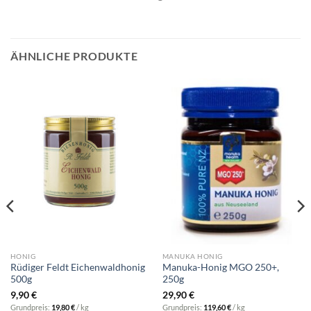
ÄHNLICHE PRODUKTE
HONIG
MANUKA HONIG
Rüdiger Feldt Eichenwaldhonig
Manuka-Honig MGO 250+,
500g
250g
9,90
€
29,90
€
Grundpreis:
19,80
€
/
kg
Grundpreis:
119,60
€
/
kg