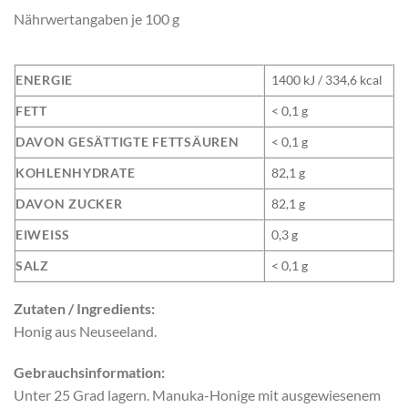
Nährwertangaben je 100 g
ENERGIE
1400 kJ / 334,6 kcal
FETT
< 0,1 g
DAVON GESÄTTIGTE FETTSÄUREN
< 0,1 g
KOHLENHYDRATE
82,1 g
DAVON ZUCKER
82,1 g
EIWEISS
0,3 g
SALZ
< 0,1 g
Zutaten / Ingredients:
Honig aus Neuseeland.
Gebrauchsinformation:
Unter 25 Grad lagern. Manuka-Honige mit ausgewiesenem