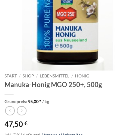
START
/
SHOP
/
LEBENSMITTEL
/
HONIG
Manuka-Honig MGO 250+, 500g
Grundpreis:
95,00
€
/
kg
47,50
€
inkl. 7 % MwSt.
zzgl.
Versand / Lieferzeiten