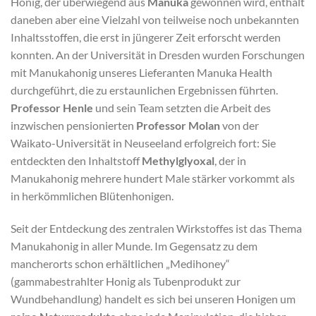
Honig, der überwiegend aus
Manuka
gewonnen wird, enthält
daneben aber eine Vielzahl von teilweise noch unbekannten
Inhaltsstoffen, die erst in jüngerer Zeit erforscht werden
konnten. An der Universität in Dresden wurden Forschungen
mit Manukahonig unseres Lieferanten Manuka Health
durchgeführt, die zu erstaunlichen Ergebnissen führten.
Professor Henle
und sein Team setzten die Arbeit des
inzwischen pensionierten
Professor Molan
von der
Waikato-Universität in Neuseeland erfolgreich fort: Sie
entdeckten den Inhaltstoff
Methylglyoxal
, der in
Manukahonig mehrere hundert Male stärker vorkommt als
in herkömmlichen Blütenhonigen.
Seit der Entdeckung des zentralen Wirkstoffes ist das Thema
Manukahonig in aller Munde. Im Gegensatz zu dem
mancherorts schon erhältlichen „Medihoney“
(gammabestrahlter Honig als Tubenprodukt zur
Wundbehandlung) handelt es sich bei unseren Honigen um