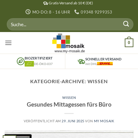
Zum
Gratis-Versand ab 10 € (DE)
Inhalt
MO-DO: 8 - 16 UHR
09348 9299353
springen
Suchen
nach:
0
BIOZERTIFIZIERT
SCHNELLER VERSAND
DE-ÖKO-037
mit DHL
KATEGORIE-ARCHIVE:
WISSEN
WISSEN
Gesundes Mittagessen fürs Büro
VERÖFFENTLICHT AM
29. JUNI 2025
VON
MY MOSAIK