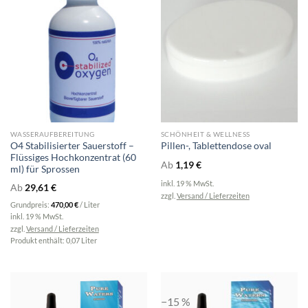
WASSERAUFBEREITUNG
SCHÖNHEIT & WELLNESS
O4 Stabilisierter Sauerstoff –
Pillen-, Tablettendose oval
Flüssiges Hochkonzentrat (60
Ab
1,19
€
ml) für Sprossen
inkl. 19 % MwSt.
Ab
29,61
€
zzgl.
Versand / Lieferzeiten
Grundpreis:
470,00
€
/
Liter
inkl. 19 % MwSt.
zzgl.
Versand / Lieferzeiten
Produkt enthält: 0,07
Liter
−15 %