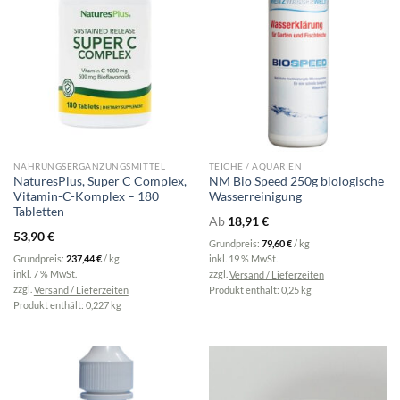
NAHRUNGSERGÄNZUNGSMITTEL
TEICHE / AQUARIEN
NaturesPlus, Super C Complex,
NM Bio Speed 250g biologische
Vitamin-C-Komplex – 180
Wasserreinigung
Tabletten
Ab
18,91
€
53,90
€
Grundpreis:
79,60
€
/
kg
Grundpreis:
237,44
€
/
kg
inkl. 19 % MwSt.
inkl. 7 % MwSt.
zzgl.
Versand / Lieferzeiten
zzgl.
Versand / Lieferzeiten
Produkt enthält: 0,25
kg
Produkt enthält: 0,227
kg