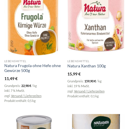
LEBENSMITTEL
LEBENSMITTEL
Natura Frugola ohne Hefe ohne
Natura Xanthan 100g
Gewürze 500g
15,99
€
11,49
€
Grundpreis:
159,90
€
/
kg
Grundpreis:
22,98
€
/
kg
inkl. 19 % MwSt.
inkl. 7 % MwSt.
zzgl.
Versand / Lieferzeiten
zzgl.
Versand / Lieferzeiten
Produkt enthält: 0,1
kg
Produkt enthält: 0,5
kg