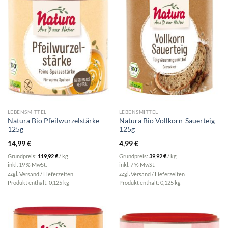
LEBENSMITTEL
LEBENSMITTEL
Natura Bio Pfeilwurzelstärke
Natura Bio Vollkorn-Sauerteig
125g
125g
14,99
€
4,99
€
Grundpreis:
119,92
€
/
kg
Grundpreis:
39,92
€
/
kg
inkl. 19 % MwSt.
inkl. 7 % MwSt.
zzgl.
Versand / Lieferzeiten
zzgl.
Versand / Lieferzeiten
Produkt enthält: 0,125
kg
Produkt enthält: 0,125
kg