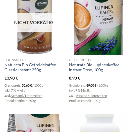
NICHT VORRÄTIG
LEBENSMITTEL
LEBENSMITTEL
Naturata Bio Getreidekaffee
Naturata Bio Lupinenkaffee
Classic Instant 250g
instant Dose, 100g
13,90
€
8,90
€
Grundpreis:
55,60
€
/
1000
g
Grundpreis:
89,00
€
/
1000
g
inkl. 7 % MwSt.
inkl. 7 % MwSt.
zzgl.
Versand / Lieferzeiten
zzgl.
Versand / Lieferzeiten
Produkt enthält: 250
g
Produkt enthält: 100
g