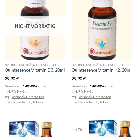
NICHT VORRÄTIG
NAHRUNGSERGÄNZUNGSMITTEL
NAHRUNGSERGÄNZUNGSMITTEL
Quintessence Vitamin D3, 20ml
Quintessence Vitamin K2, 20ml
29,90
€
29,90
€
Grundpreis:
1.495,00
€
/
Liter
Grundpreis:
1.495,00
€
/
Liter
inkl. 7 % MwSt.
inkl. 7 % MwSt.
zzgl.
Versand / Lieferzeiten
zzgl.
Versand / Lieferzeiten
Produkt enthält: 0,02
Liter
Produkt enthält: 0,02
Liter
−5 %