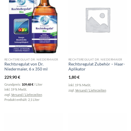
RECHTSREGULAT DR. NIEDERMAIER
RECHTSREGULAT DR. NIEDERMAIER
Rechtsregulat von Dr.
Rechtsregulat Zubehör – Haar-
Niedermaier, 6 x 350 ml
Aplikator
229,90
€
1,80
€
Grundpreis:
109,48
€
/
Liter
inkl. 19 % MwSt.
inkl. 19 % MwSt.
zzgl.
Versand / Lieferzeiten
zzgl.
Versand / Lieferzeiten
Produkt enthält: 2,1
Liter