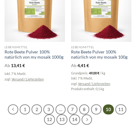
LEBENSMITTEL
LEBENSMITTEL
Rote Beete Pulver 100%
Rote Beete Pulver 100%
natürlich von my mosaik 1000g
natürlich von my mosaik 100g
Ab
13,41
€
Ab
4,41
€
Grundpreis:
49,00
€
/
kg
inkl. 7 % MwSt.
inkl. 7 % MwSt.
zzgl.
Versand / Lieferzeiten
zzgl.
Versand / Lieferzeiten
Produkt enthält: 0,1
kg
1
2
3
…
7
8
9
10
11
12
13
14