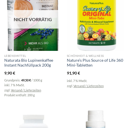
NICHT VORRÄTIG
LEBENSMITTEL
SCHÖNHEIT & WELLNESS
Naturata Bio Lupinenkaffee
Nature’s Plus Source of Life 360
Instant Nachfüllpack 200g
Mini-Tabletten
9,90
€
91,90
€
Grundpreis:
49,50
€
/
1000
g
inkl. 7 % MwSt.
inkl. 7 % MwSt.
zzgl.
Versand / Lieferzeiten
zzgl.
Versand / Lieferzeiten
Produkt enthält: 200
g