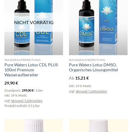
NICHT VORRÄTIG
WASSERAUFBEREITUNG
WASSERAUFBEREITUNG
Pure Waters Lotus CDL PLUS
Pure Waters Lotus DMSO,
100ml Premium
Organisches Lösungsmittel
Wasseraufbereiter
Ab
15,21
€
29,90
€
inkl. 19 % MwSt.
Grundpreis:
299,00
€
/
Liter
zzgl.
Versand / Lieferzeiten
inkl. 19 % MwSt.
zzgl.
Versand / Lieferzeiten
Produkt enthält: 0,1
Liter