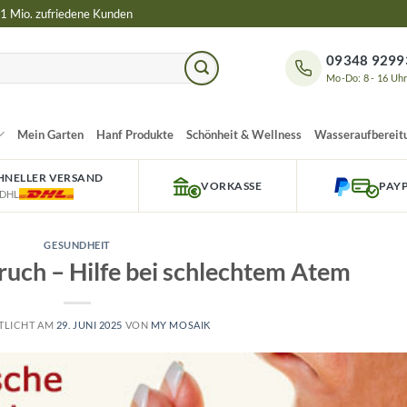
 1 Mio. zufriedene Kunden
09348 9299
Mo-Do: 8 - 16 Uh
Mein Garten
Hanf Produkte
Schönheit & Wellness
Wasseraufbereit
HNELLER VERSAND
VORKASSE
PAY
 DHL
GESUNDHEIT
uch – Hilfe bei schlechtem Atem
TLICHT AM
29. JUNI 2025
VON
MY MOSAIK