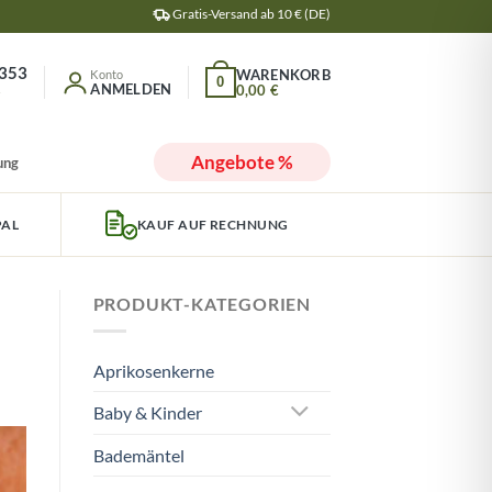
Gratis-Versand ab 10 € (DE)
353
0
ANMELDEN
0,00
€
r
Angebote %
ung
PAL
KAUF AUF RECHNUNG
PRODUKT-KATEGORIEN
Aprikosenkerne
Baby & Kinder
Bademäntel